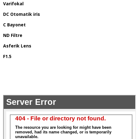
Varifokal
DC Otomatik iris
C Bayonet
ND Filtre
Asferik Lens
F1.5