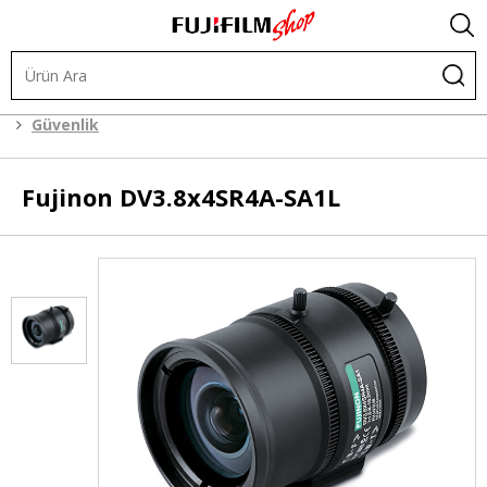
Objektifler
Endüstriyel Lensler
CCTV Lensler
Güvenlik
Fujinon
DV3.8x4SR4A-SA1L