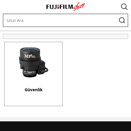
Objektifler
Endüstriyel Lensler
CCTV Lensler
Güvenlik