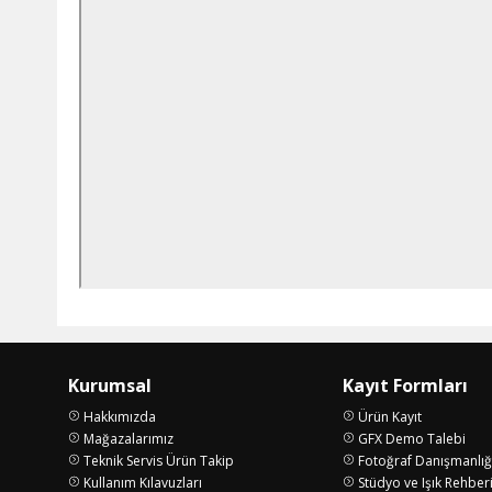
Kurumsal
Kayıt Formları
Hakkımızda
Ürün Kayıt
Mağazalarımız
GFX Demo Talebi
Teknik Servis Ürün Takip
Fotoğraf Danışmanlığ
Kullanım Kılavuzları
Stüdyo ve Işık Rehber