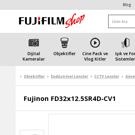
Blog
Dijital
Objektifler
Cine Pack ve
Işık ve Fo
Kameralar
Vlog Kitler
Sistemler
Objektifler
Endüstriyel Lensler
CCTV Lensler
Güve
Fujinon
FD32x12.5SR4D-CV1