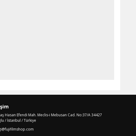
işim
laş Hasan Efendi Mah. Meclis-i Mebusan Cad. No:37/A 34427
u / İstanbul / Türkiye
gi@fujifilmshop.com