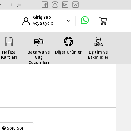
z
|
İletişim
Giriş Yap
veya üye ol
Hafıza
Batarya ve
Diğer Ürünler
Eğitim ve
Kartları
Güç
Etkinlikler
Çözümleri
Soru Sor