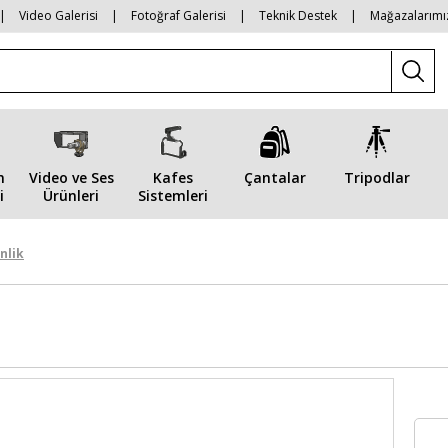
|
Video Galerisi
|
Fotoğraf Galerisi
|
Teknik Destek
|
Mağazalarımı
n
Video ve Ses
Kafes
Çantalar
Tripodlar
i
Ürünleri
Sistemleri
nlik