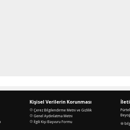
Kişisel Verilerin Korunması
İlet
Pürte
Çerez Bilgilendirme Metni ve Gizlilik
Beyoğl
Genel Aydınlatma Metni
ı
İlgili Kişi Başvuru Formu
bil
i