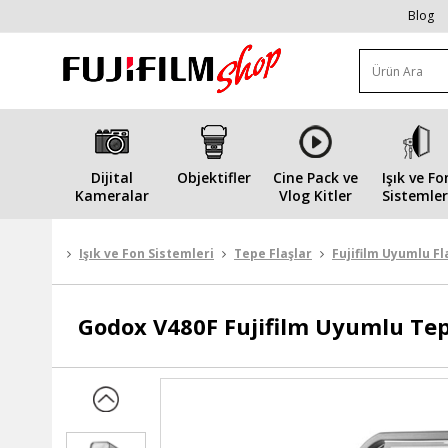
Blog
Dijital
Objektifler
Cine Pack ve
Işık ve Fo
Kameralar
Vlog Kitler
Sistemler
Işık ve Fon Sistemleri
Tepe Flaşlar
Fujifilm Uyumlu Fl
Godox
V480F Fujifilm Uyumlu Tep