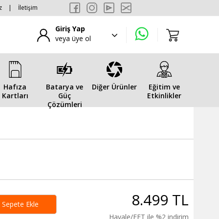
z
|
İletişim
Giriş Yap
veya üye ol
Hafıza
Batarya ve
Diğer Ürünler
Eğitim ve
Kartları
Güç
Etkinlikler
Çözümleri
8.499 TL
Sepete Ekle
Havale/EFT ile %2 indirim