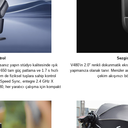
rol
Sezgi
anız yapın stüdyo kalitesinde ışık
V480’in 2.0" renkli dokunmatik ekran
a 650 tam güç patlama ve 1.7 s hızlı
yapmanıza olanak tanır. Menüler ar
 de fiziksel tuşlara sahip kontrol
çekim akışınızı böl
gh-Speed Sync, entegre 2.4 GHz X
0, her yaratıcı çalışma için kompakt