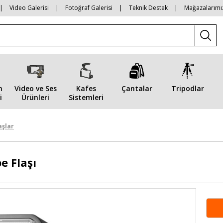
|
Video Galerisi
|
Fotoğraf Galerisi
|
Teknik Destek
|
Mağazalarımı
n
Video ve Ses
Kafes
Çantalar
Tripodlar
i
Ürünleri
Sistemleri
aşlar
e Flaşı