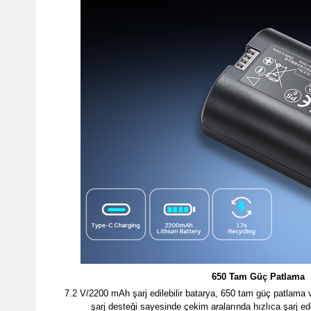
650 Tam Güç Patlama
7.2 V/2200 mAh şarj edilebilir batarya, 650 tam güç patlama
şarj desteği sayesinde çekim aralarında hızlıca şarj ed