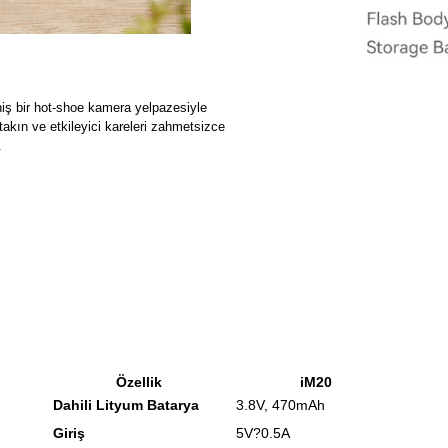
niş bir hot-shoe kamera yelpazesiyle
kın ve etkileyici kareleri zahmetsizce
.
Özellik
iM20
Dahili Lityum Batarya
3.8V, 470mAh
Giriş
5V?0.5A