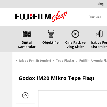
Blog
Dijital
Objektifler
Cine Pack ve
Işık ve Fo
Kameralar
Vlog Kitler
Sistemler
Işık ve Fon Sistemleri
Tepe Flaşlar
Fujifilm Uyumlu Fl
Godox
IM20 Mikro Tepe Flaşı