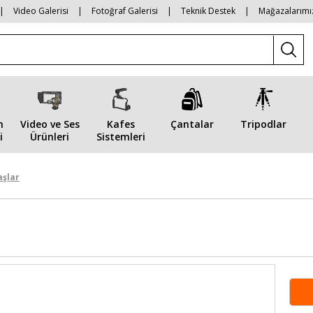
|
Video Galerisi
|
Fotoğraf Galerisi
|
Teknik Destek
|
Mağazalarımı
n
Video ve Ses
Kafes
Çantalar
Tripodlar
i
Ürünleri
Sistemleri
aşlar