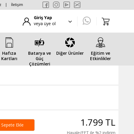
z
|
İletişim
Giriş Yap
veya üye ol
Hafıza
Batarya ve
Diğer Ürünler
Eğitim ve
Kartları
Güç
Etkinlikler
Çözümleri
1.799 TL
Sepete Ekle
Havale/EFT ile %2 indirim