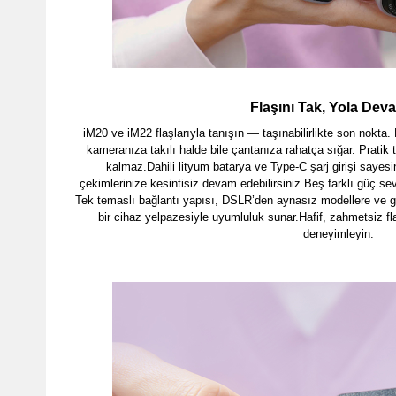
Flaşını Tak, Yola Dev
iM20 ve iM22 flaşlarıyla tanışın — taşınabilirlikte son nokta
kameranıza takılı halde bile çantanıza rahatça sığar. Prati
kalmaz.Dahili lityum batarya ve Type-C şarj girişi sayesin
çekimlerinize kesintisiz devam edebilirsiniz.Beş farklı güç se
Tek temaslı bağlantı yapısı, DSLR’den aynasız modellere ve g
bir cihaz yelpazesiyle uyumluluk sunar.Hafif, zahmetsiz fla
deneyimleyin.