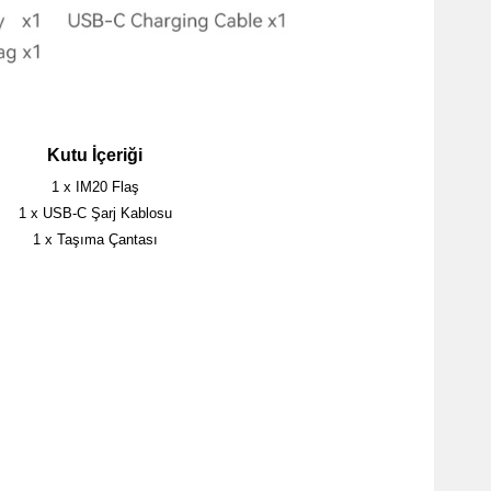
Kutu İçeriği
1 x IM20 Flaş
1 x USB-C Şarj Kablosu
1 x Taşıma Çantası