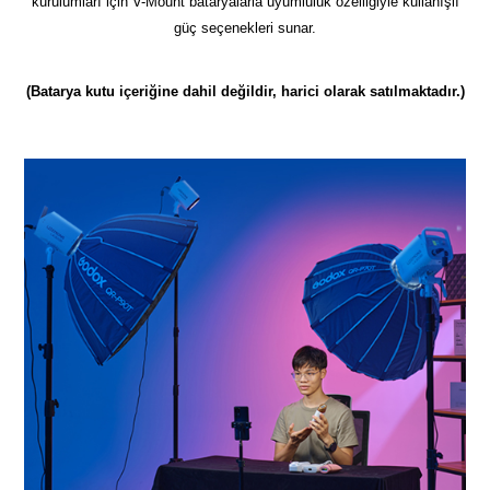
kurulumları için V-Mount bataryalarla uyumluluk özelliğiyle kullanışlı
güç seçenekleri sunar.
(Batarya kutu içeriğine dahil değildir, harici olarak satılmaktadır.)