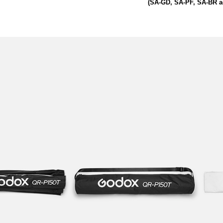
(SA-GD, SA-PF, SA-BR ada