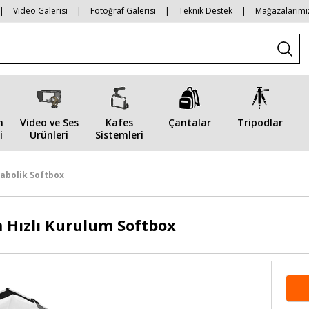
|
Video Galerisi
|
Fotoğraf Galerisi
|
Teknik Destek
|
Mağazalarımı
n
Video ve Ses
Kafes
Çantalar
Tripodlar
i
Ürünleri
Sistemleri
abolik Softbox
 Hızlı Kurulum Softbox