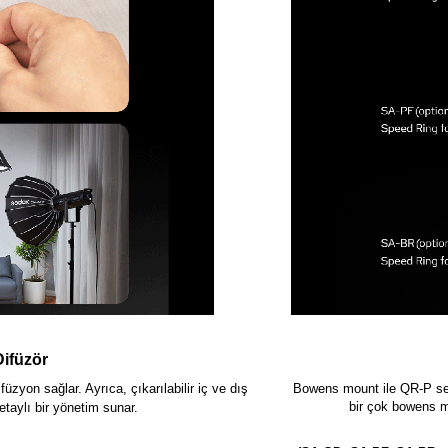
Difüzör
üzyon sağlar. Ayrıca, çıkarılabilir iç ve dış
Bowens mount ile QR-P ser
bir çok bowens mo
taylı bir yönetim sunar.