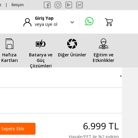
z
|
İletişim
Giriş Yap
veya üye ol
Hafıza
Batarya ve
Diğer Ürünler
Eğitim ve
Kartları
Güç
Etkinlikler
Çözümleri
.
6.999 TL
Sepete Ekle
Havale/EFT ile %2 indirim