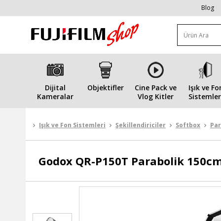
Blog
Dijital
Objektifler
Cine Pack ve
Işık ve Fo
Kameralar
Vlog Kitler
Sistemler
Işık ve Fon Sistemleri
Şekillendiriciler
Softbox
Par
Godox
QR-P150T Parabolik 150cm