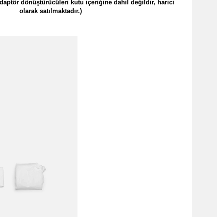
ptör dönüştürücüleri kutu içeriğine dahil değildir, harici
olarak satılmaktadır.)