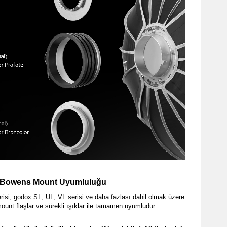
Bowens Mount Uyumluluğu
isi, godox SL, UL, VL serisi ve daha fazlası dahil olmak üzere
unt flaşlar ve sürekli ışıklar ile tamamen uyumludur.