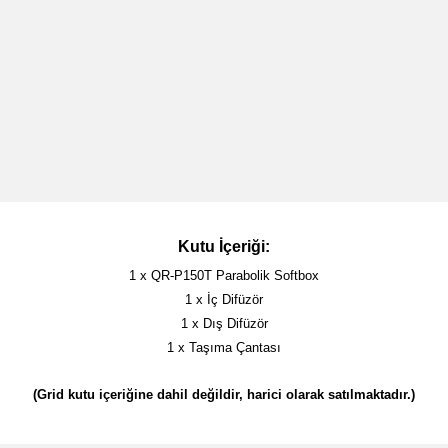
Kutu İçeriği:
1 x QR-P150T Parabolik Softbox
1 x İç Difüzör
1 x Dış Difüzör
1 x Taşıma Çantası
(Grid kutu içeriğine dahil değildir, harici olarak satılmaktadır.)