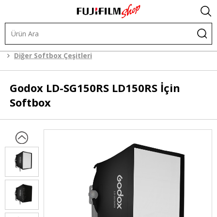
.
Işık ve Fon Sistemleri
Şekillendiriciler
Softbox
Diğer Softbox Çeşitleri
Godox
LD-SG150RS LD150RS İçin
Softbox