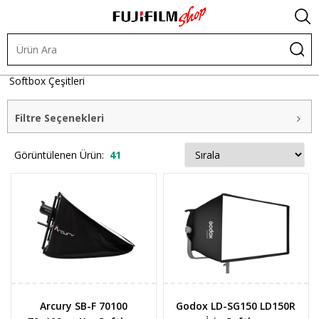
Işık ve Fon Sistemleri
Şekillendiriciler
Softbox
Diğer
Softbox Çeşitleri
Filtre Seçenekleri
Görüntülenen Ürün:
41
Arcury SB-F 70100
Godox LD-SG150 LD150R