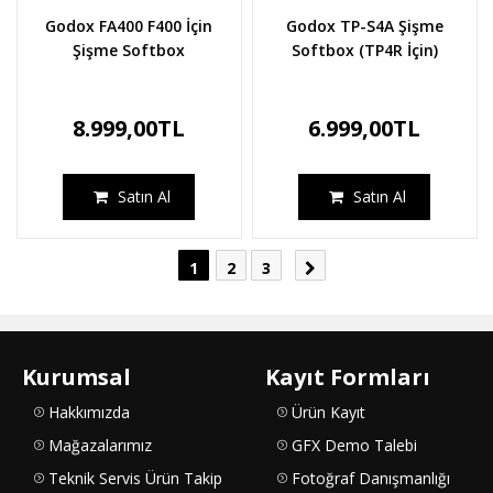
Godox FA400 F400 İçin
Godox TP-S4A Şişme
Şişme Softbox
Softbox (TP4R İçin)
8.999,00TL
6.999,00TL
Satın Al
Satın Al
1
2
3
Kurumsal
Kayıt Formları
Hakkımızda
Ürün Kayıt
Mağazalarımız
GFX Demo Talebi
Teknik Servis Ürün Takip
Fotoğraf Danışmanlığı