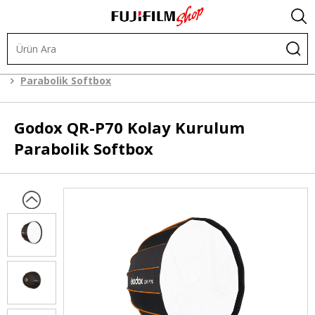
.
Işık ve Fon Sistemleri
Şekillendiriciler
Softbox
Parabolik Softbox
Godox
QR-P70 Kolay Kurulum
Parabolik Softbox