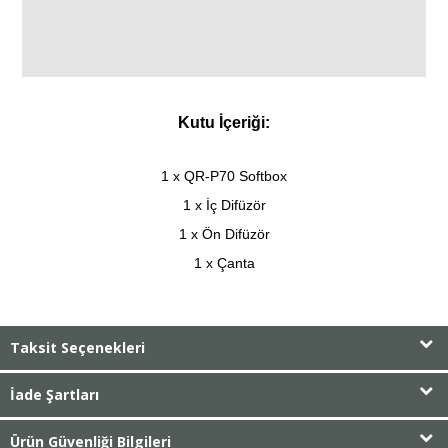
Kutu İçeriği:
1 x QR-P70 Softbox
1 x İç Difüzör
1 x Ön Difüzör
1 x Çanta
Taksit Seçenekleri
İade Şartları
Ürün Güvenliği Bilgileri