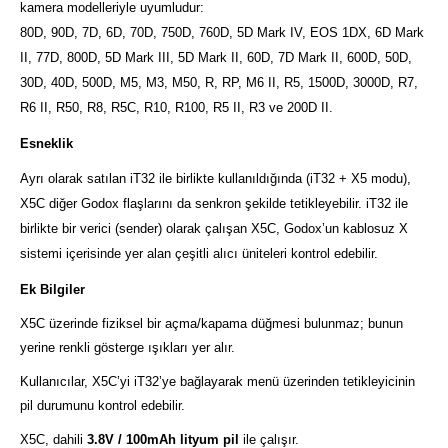
kamera modelleriyle uyumludur:
80D, 90D, 7D, 6D, 70D, 750D, 760D, 5D Mark IV, EOS 1DX, 6D Mark
II, 77D, 800D, 5D Mark III, 5D Mark II, 60D, 7D Mark II, 600D, 50D,
30D, 40D, 500D, M5, M3, M50, R, RP, M6 II, R5, 1500D, 3000D, R7,
R6 II, R50, R8, R5C, R10, R100, R5 II, R3 ve 200D II.
Esneklik
Ayrı olarak satılan iT32 ile birlikte kullanıldığında (iT32 + X5 modu),
X5C diğer Godox flaşlarını da senkron şekilde tetikleyebilir. iT32 ile
birlikte bir verici (sender) olarak çalışan X5C, Godox’un kablosuz X
sistemi içerisinde yer alan çeşitli alıcı üniteleri kontrol edebilir.
Ek Bilgiler
X5C üzerinde fiziksel bir açma/kapama düğmesi bulunmaz; bunun
yerine renkli gösterge ışıkları yer alır.
Kullanıcılar, X5C’yi iT32’ye bağlayarak menü üzerinden tetikleyicinin
pil durumunu kontrol edebilir.
X5C, dahili
3.8V / 100mAh lityum pil
ile çalışır.