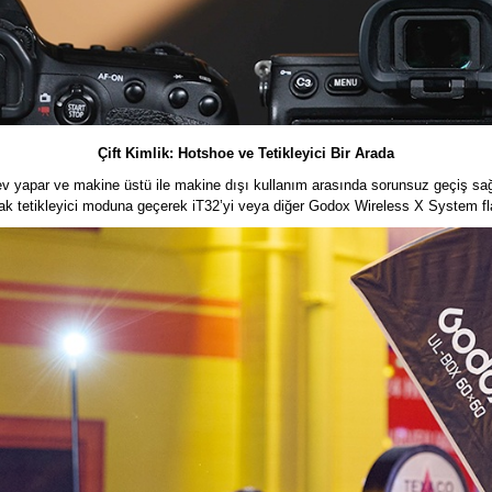
Çift Kimlik: Hotshoe ve Tetikleyici Bir Arada
v yapar ve makine üstü ile makine dışı kullanım arasında sorunsuz geçiş sağl
arak tetikleyici moduna geçerek iT32’yi veya diğer Godox Wireless X System fl