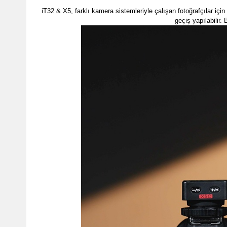
iT32 & X5, farklı kamera sistemleriyle çalışan fotoğrafçılar iç
geçiş yapılabilir