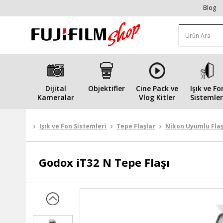
Blog
Dijital
Objektifler
Cine Pack ve
Işık ve Fo
Kameralar
Vlog Kitler
Sistemler
Işık ve Fon Sistemleri
Tepe Flaşlar
Nikon Uyumlu Flaş
Godox
iT32 N Tepe Flaşı