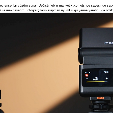
in evrensel bir çözüm sunar. Değiştirilebilir manyetik X5 hotshoe sayesinde sa
. Bu esnek tasarım, fotoğrafçıların ekipman uyumluluğu yerine yaratıcılığa oda