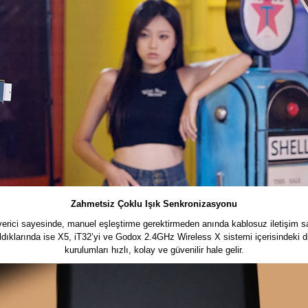
Zahmetsiz Çoklu Işık Senkronizasyonu
erici sayesinde, manuel eşleştirme gerektirmeden anında kablosuz iletişim sağl
anıldıklarında ise X5, iT32’yi ve Godox 2.4GHz Wireless X sistemi içerisindeki
kurulumları hızlı, kolay ve güvenilir hale gelir.