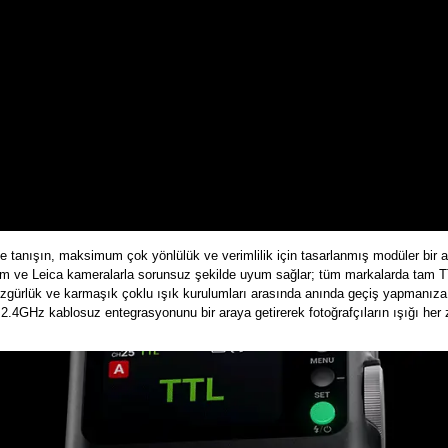
 tanışın, maksimum çok yönlülük ve verimlilik için tasarlanmış modüler bir ayd
em
ve
Leica
kameralarla sorunsuz şekilde uyum sağlar; tüm markalarda tam 
z özgürlük ve karmaşık çoklu ışık kurulumları arasında anında geçiş yapmanız
4GHz kablosuz entegrasyonunu bir araya getirerek fotoğrafçıların ışığı her z