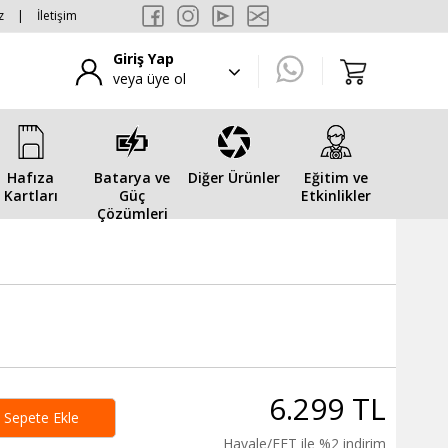
z
|
İletişim
Giriş Yap
veya üye ol
Hafıza
Batarya ve
Diğer Ürünler
Eğitim ve
Kartları
Güç
Etkinlikler
Çözümleri
6.299 TL
Sepete Ekle
Havale/EFT ile %2 indirim