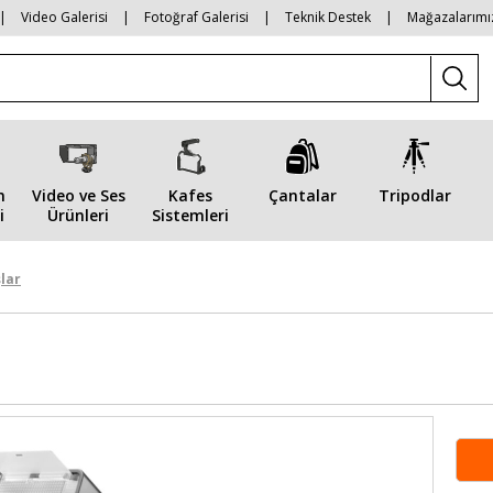
|
Video Galerisi
|
Fotoğraf Galerisi
|
Teknik Destek
|
Mağazalarımı
n
Video ve Ses
Kafes
Çantalar
Tripodlar
i
Ürünleri
Sistemleri
lar