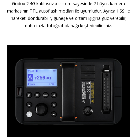
Godox 2.4G kablosuz x sistem sayesinde 7 büyük kamera
markasının TTL autoflash modları ile uyumludur. Ayrıca HSS ile
hareketi dondurabilir, güneşe ve ortam ışığına güç verebilir,
daha fazla fotoğraf olanağı keşfedebilirsiniz.