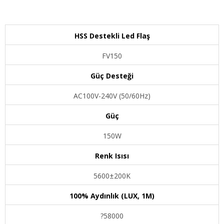
HSS Destekli Led Flaş
FV150
Güç Desteği
AC100V-240V (50/60Hz)
Güç
150W
Renk Isısı
5600±200K
100% Aydınlık (LUX, 1M)
?58000