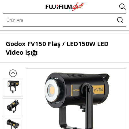
Işık ve Fon Sistemleri
LED Işıklar
Şekillendirilebilir LED
Godox
FV150 Flaş / LED150W LED
Video Işığı