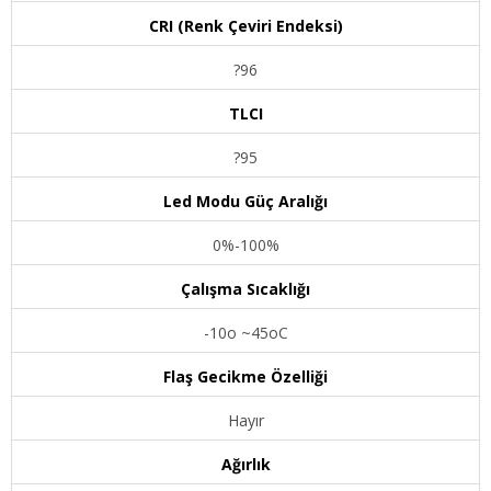
CRI (Renk Çeviri Endeksi)
?96
TLCI
?95
Led Modu Güç Aralığı
0%-100%
Çalışma Sıcaklığı
-10o ~45oC
Flaş Gecikme Özelliği
Hayır
Ağırlık