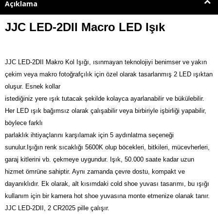
Açıklama
JJC LED-2DII Macro LED Işık
JJC LED-2DII Makro Kol Işığı, ısınmayan teknolojiyi benimser ve yakın
çekim veya makro fotoğrafçılık için özel olarak tasarlanmış 2 LED ışıktan
oluşur. Esnek kollar
istediğiniz yere ışık tutacak şekilde kolayca ayarlanabilir ve bükülebilir.
Her LED ışık bağımsız olarak çalışabilir veya birbiriyle işbirliği yapabilir,
böylece farklı
parlaklık ihtiyaçlarını karşılamak için 5 aydınlatma seçeneği
sunulur.
Işığın renk sıcaklığı 5600K olup böcekleri, bitkileri, mücevherleri,
garaj kitlerini vb. çekmeye uygundur. Işık, 50.000 saate kadar uzun
hizmet ömrüne sahiptir. Aynı zamanda çevre dostu, kompakt ve
dayanıklıdır. Ek olarak, alt kısımdaki cold shoe yuvası tasarımı, bu ışığı
kullanım için bir kamera hot shoe yuvasına monte etmenize olanak tanır.
JJC LED-2DII, 2 CR2025 pille çalışır.