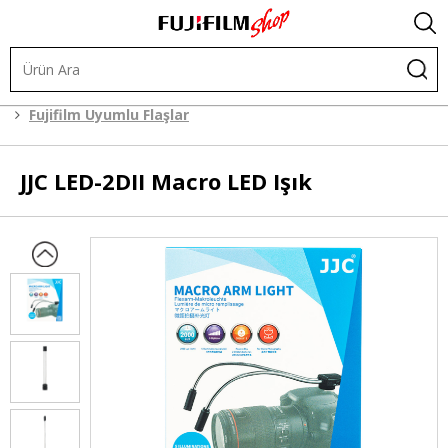
Işık ve Fon Sistemleri
Tepe Flaşlar
Fujifilm Uyumlu Flaşlar
JJC
LED-2DII Macro LED Işık