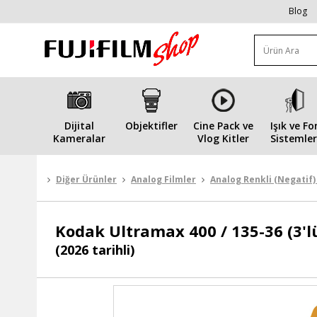
Blog
Dijital
Objektifler
Cine Pack ve
Işık ve Fo
Kameralar
Vlog Kitler
Sistemler
Diğer Ürünler
Analog Filmler
Analog Renkli (Negatif)
Kodak
Ultramax 400 / 135-36 (3'l
(2026 tarihli)