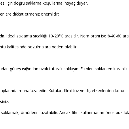
si için doğru saklama koşullarına ihtiyaç duyar.
erilere dikkat etmeniz önemlidir:
dır. İdeal saklama sıcaklığı 10-20°C arasıdır. Nem oranı ise %40-60 aras
ntü kalitesinde bozulmalara neden olabilir.
rudan güneş ışığından uzak tutarak saklayın. Filmleri saklarken karanlık 
aplarında muhafaza edin. Kutular, filmi toz ve dış etkenlerden korur.
iniz:
 saklamak, ömürlerini uzatabilir. Ancak filmi kullanmadan önce buzdola