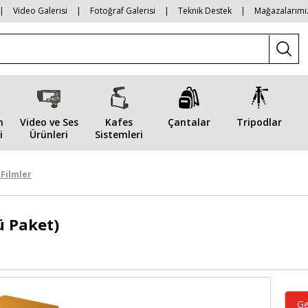
|
Video Galerisi
|
Fotoğraf Galerisi
|
Teknik Destek
|
Mağazalarımı
n
Video ve Ses
Kafes
Çantalar
Tripodlar
i
Ürünleri
Sistemleri
 Filmler
ü Paket)
Ge