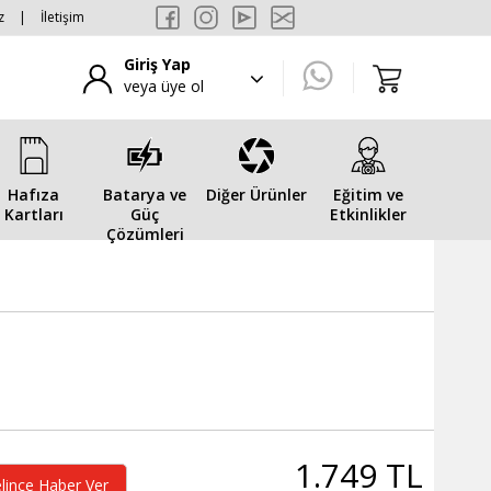
z
|
İletişim
Giriş Yap
veya üye ol
Hafıza
Batarya ve
Diğer Ürünler
Eğitim ve
Kartları
Güç
Etkinlikler
Çözümleri
1.749 TL
lince Haber Ver