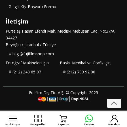
İlgili Kişi Başvuru Formu
İletişim
Pürtelaş Hasan Efendi Mah. Meclis-i Mebusan Cad. No:37/A
34427
Beyoğlu / İstanbul / Türkiye
bilgi@fujifilmshop.com
Fotoğraf Makineleri için;
Baskı, Medikal ve Grafik için;
(212) 243 65 07
(212) 709 92 00
Fujifilm Dış Tic. A.Ş, © Copyright 2025
Hızlı Erişim
Kategoriler
Sepetim
İletişim
Hesabım