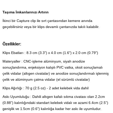
Taşıma İmkanlarınızı Artırın
İkinci bir Capture clip ile sırt çantasından kemere anında
geçebilirsiniz veya bir klips devamlı çantanızda takılı kalabilir.
Özellikler:
Klips Ebatları :
8.3 cm (3.3") x 4.0 cm (1.6") x 2.0 cm (0.79")
Materyaller :
CNC-işleme alüminyum, siyah anodize
sonuçlandırma, enjeksiyon kalıplı PVC vatka, oksit sonuçlamalı
çelik vidalar (altıgen civatalar) ve anodize sonuçlandırmalı işlenmiş
çelik ve alüminyum çatma vidalar (el sürümlü civatalar)
Klips Ağırlığı :
70 g (2.5 oz) - 2 adet kelebek vida dahil
Askı Uyumluluğu :
Dahili altıgen kafalı sıkma civatası olan 2.2cm
(0.88”) kalınlığındaki standart kelebek vidalı ve azami 6.4cm (2.5”)
genişlik ve 1.5cm (0.6") kalınlığa kadar her askı ile uyumludur.