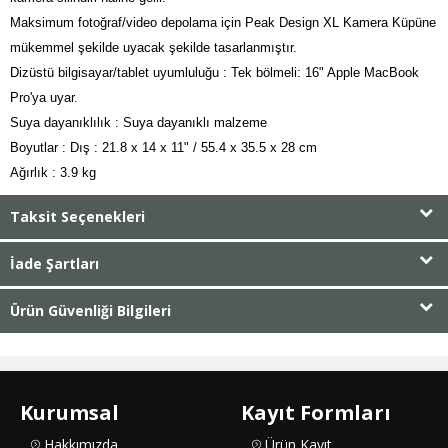
Maksimum fotoğraf/video depolama için Peak Design XL Kamera Küpüne
mükemmel şekilde uyacak şekilde tasarlanmıştır.
Dizüstü bilgisayar/tablet uyumluluğu : Tek bölmeli: 16" Apple MacBook
Pro'ya uyar.
Suya dayanıklılık : Suya dayanıklı malzeme
Boyutlar : Dış : 21.8 x 14 x 11" / 55.4 x 35.5 x 28 cm
Ağırlık : 3.9 kg
Taksit Seçenekleri
İade Şartları
Ürün Güvenliği Bilgileri
Kurumsal
Kayıt Formları
Hakkımızda
Ürün Kayıt