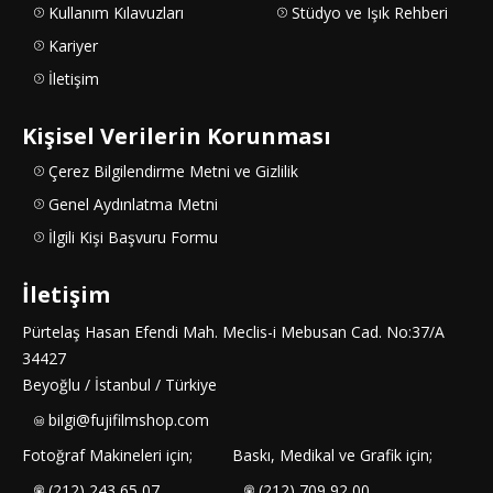
Kullanım Kılavuzları
Stüdyo ve Işık Rehberi
Kariyer
İletişim
Kişisel Verilerin Korunması
Çerez Bilgilendirme Metni ve Gizlilik
Genel Aydınlatma Metni
İlgili Kişi Başvuru Formu
İletişim
Pürtelaş Hasan Efendi Mah. Meclis-i Mebusan Cad. No:37/A
34427
Beyoğlu / İstanbul / Türkiye
bilgi@fujifilmshop.com
Fotoğraf Makineleri için;
Baskı, Medikal ve Grafik için;
(212) 243 65 07
(212) 709 92 00