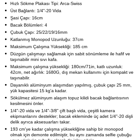
Hızlı Sökme Plakası Tipi: Arca-Swiss
Üst Bağlantı: 1/4"-20 Vida
Şasi Çapı: 16cm
Bacak Bölümleri: 4
Çubuk Çapı: 25/22/19/16mm
Katlanmış Monopod Uzunluğu: 37cm
Maksimum Çalışma Yüksekliği: 185 cm
Düzgün çalışmayı sağlamak için sabit sönümleme ile hafif ve
taşınabilir mini sıvı kafa.
Maksimum çalışma yüksekliği: 180cm/71in, katlı uzunluk:
42cm, net ağırlık: 1680G, dış mekan kullanımı için kompakt ve
taşınabilir.
Dayanıklı alüminyum alaşımdan yapılmış, çubuk çapı 25 mm,
yük kapasitesi 15 kg'a kadar.
Sökülmez alüminyum alaşım topuz kilidi bacak bağlantısının
kesilmesini önler.
1/4"-20 vida ve 1/4"-3/8" çift başlı vida, çeşitli kamera
ekipmanlarını destekler; bacak ekleminde üç adet 1/4"-20 dişli
delik ayrıca aksesuarları takar.
193 cm'ye kadar çalışma yüksekliğine sahip bir monopod
olmak için demonte edilmiştir, bu aynı zamanda selfie çubuğu