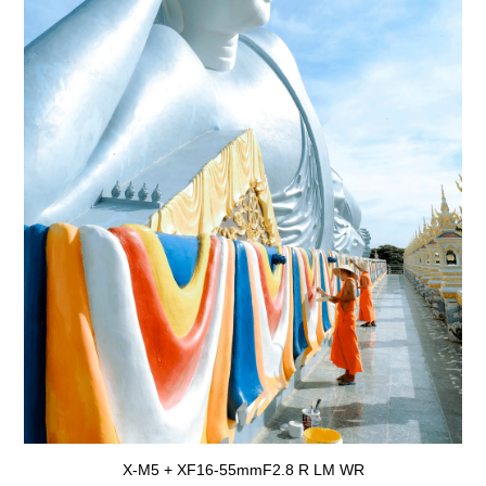
X-M5 + XF16-55mmF2.8 R LM WR