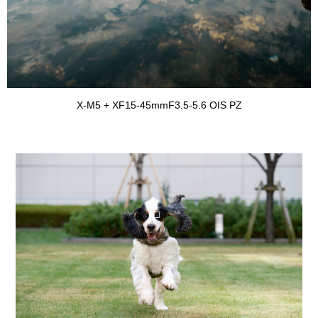
X-M5 + XF15-45mmF3.5-5.6 OIS PZ