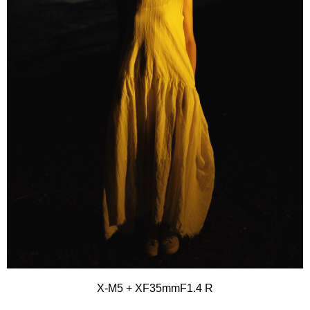
X-M5 + XF35mmF1.4 R