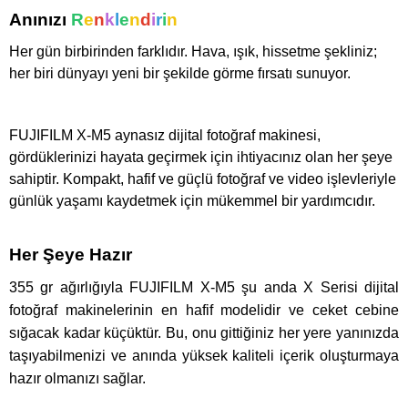
Anınızı
R
e
n
k
l
e
n
d
i
r
i
n
Her gün birbirinden farklıdır. Hava, ışık, hissetme şekliniz;
her biri dünyayı yeni bir şekilde görme fırsatı sunuyor.
FUJIFILM X-M5 aynasız dijital fotoğraf makinesi,
gördüklerinizi hayata geçirmek için ihtiyacınız olan her şeye
sahiptir. Kompakt, hafif ve güçlü fotoğraf ve video işlevleriyle
günlük yaşamı kaydetmek için mükemmel bir yardımcıdır.
Her Şeye Hazır
355 gr ağırlığıyla FUJIFILM X-M5 şu anda X Serisi dijital
fotoğraf makinelerinin en hafif modelidir ve ceket cebine
sığacak kadar küçüktür. Bu, onu gittiğiniz her yere yanınızda
taşıyabilmenizi ve anında yüksek kaliteli içerik oluşturmaya
hazır olmanızı sağlar.