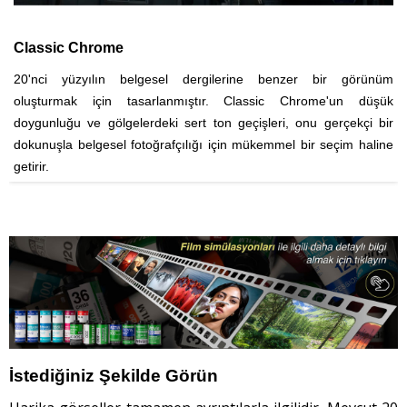
CLASSIC Neg.
zer bir görünüm
Nesillerdir fotoğrafçılar tarafından sevilen renkli bi
Chrome'un düşük
olan SUPERIA'yı temel alan bu mod, yüksek kontrast
 onu gerçekçi bir
sağlar. Doygunluğu azaltırken, vurgu ve gölgelerd
l bir seçim haline
ayarlayarak renklere derinlik ve tanım katar.
İstediğiniz Şekilde Görün