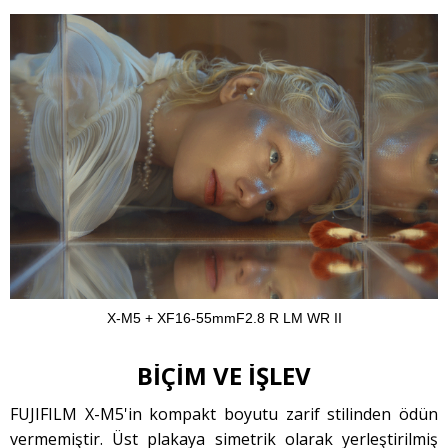
X-M5 + XF16-55mmF2.8 R LM WR II
BİÇİM VE İŞLEV
FUJIFILM X-M5'in kompakt boyutu zarif stilinden ödün
vermemiştir. Üst plakaya simetrik olarak yerleştirilmiş