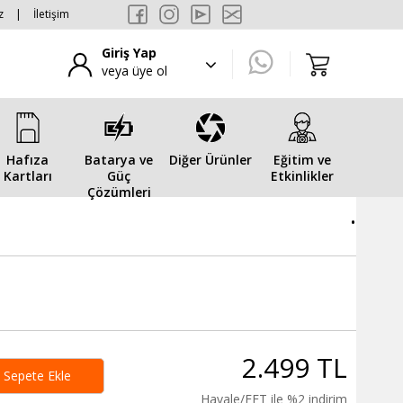
z
|
İletişim
Giriş Yap
veya üye ol
Hafıza
Batarya ve
Diğer Ürünler
Eğitim ve
Kartları
Güç
Etkinlikler
Çözümleri
.
2.499 TL
Sepete Ekle
Havale/EFT ile %2 indirim