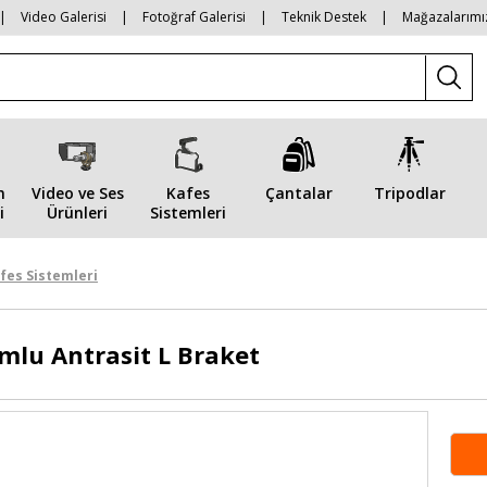
|
Video Galerisi
|
Fotoğraf Galerisi
|
Teknik Destek
|
Mağazalarımı
n
Video ve Ses
Kafes
Çantalar
Tripodlar
i
Ürünleri
Sistemleri
fes Sistemleri
mlu Antrasit L Braket