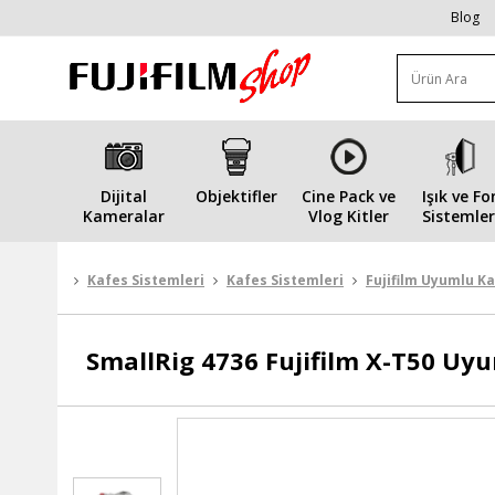
Blog
Dijital
Objektifler
Cine Pack ve
Işık ve Fo
Kameralar
Vlog Kitler
Sistemler
Kafes Sistemleri
Kafes Sistemleri
Fujifilm Uyumlu Ka
SmallRig
4736 Fujifilm X-T50 Uyu