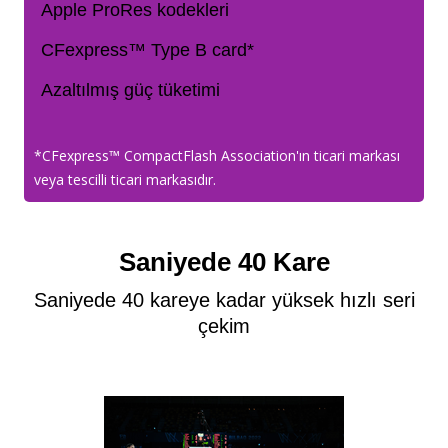
Apple ProRes kodekleri
CFexpress™ Type B card*
Azaltılmış güç tüketimi
*CFexpress™ CompactFlash Association'ın ticari markası
veya tescilli ticari markasıdır.
Saniyede 40 Kare
Saniyede 40 kareye kadar yüksek hızlı seri
çekim