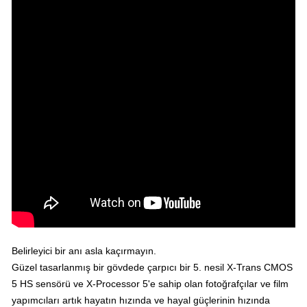
Belirleyici bir anı asla kaçırmayın.
Güzel tasarlanmış bir gövdede çarpıcı bir 5. nesil X-Trans CMOS
5 HS sensörü ve X-Processor 5'e sahip olan fotoğrafçılar ve film
yapımcıları artık hayatın hızında ve hayal güçlerinin hızında