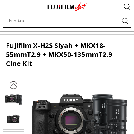
Dijital Kameralar
X-Sistem Kit
X-H2S Kit
Fujifilm
X-H2S Siyah + MKX18-
55mmT2.9 + MKX50-135mmT2.9
Cine Kit