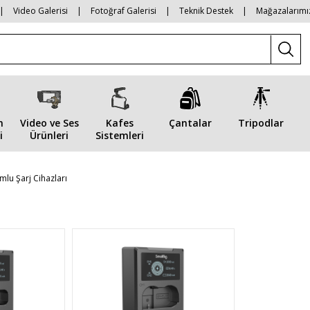
|
Video Galerisi
|
Fotoğraf Galerisi
|
Teknik Destek
|
Mağazalarımı
n
Video ve Ses
Kafes
Çantalar
Tripodlar
i
Ürünleri
Sistemleri
lu Şarj Cihazları