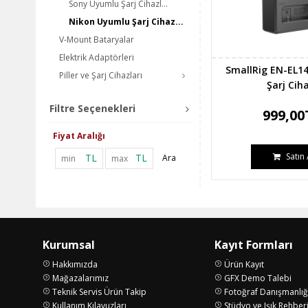
Sony Uyumlu Şarj Cihazl...
Nikon Uyumlu Şarj Cihaz...
V-Mount Bataryalar
Elektrik Adaptörleri
SmallRig EN-EL14 
Piller ve Şarj Cihazları
Şarj Cih
Filtre Seçenekleri
999,00
Fiyat Aralığı
Satın 
TL
TL
Ara
Kurumsal
Kayıt Formları
Hakkımızda
Ürün Kayıt
Mağazalarımız
GFX Demo Talebi
Teknik Servis Ürün Takip
Fotoğraf Danışmanlığ
Kullanım Kılavuzları
Stüdyo ve Işık Rehber