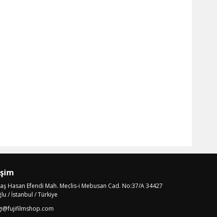
işim
laş Hasan Efendi Mah. Meclis-i Mebusan Cad. No:37/A 34427
u / İstanbul / Türkiye
gi@fujifilmshop.com