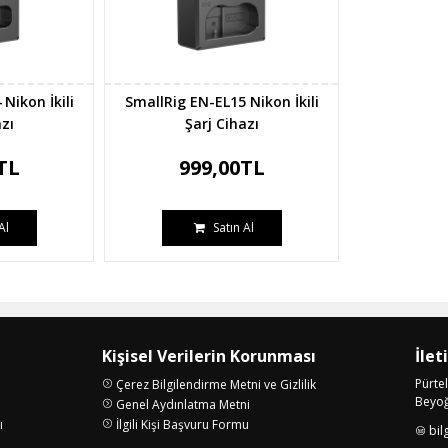
Nikon İkili
SmallRig EN-EL15 Nikon İkili
azı
Şarj Cihazı
TL
999,00TL
Al
Satın Al
Kişisel Verilerin Korunması
İlet
Pürte
Çerez Bilgilendirme Metni ve Gizlilik
Beyoğl
Genel Aydınlatma Metni
ı
İlgili Kişi Başvuru Formu
bil
i