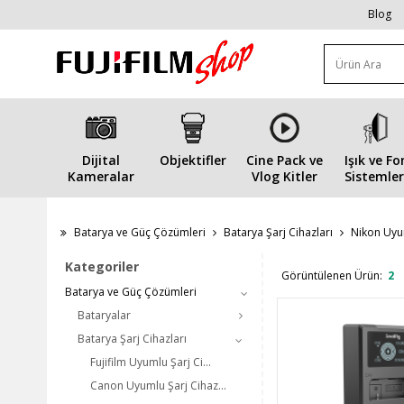
Blog
Dijital
Objektifler
Cine Pack ve
Işık ve Fo
Kameralar
Vlog Kitler
Sistemler
Batarya ve Güç Çözümleri
Batarya Şarj Cihazları
Nikon Uyum
Kategoriler
Görüntülenen Ürün:
2
Batarya ve Güç Çözümleri
Bataryalar
Batarya Şarj Cihazları
Fujifilm Uyumlu Şarj Ci...
Canon Uyumlu Şarj Cihaz...