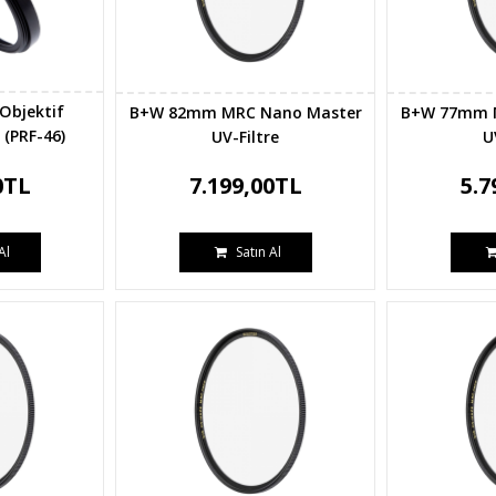
Objektif
B+W 82mm MRC Nano Master
B+W 77mm 
 (PRF-46)
UV-Filtre
U
0TL
7.199,00TL
5.7
Al
Satın Al