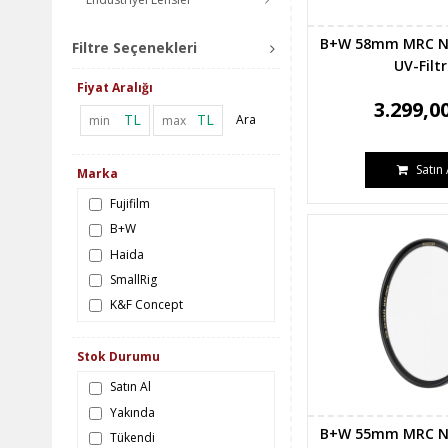
B+W 58mm MRC N
Filtre Seçenekleri
UV-Filt
Fiyat Aralığı
3.299,0
TL
TL
Ara
Satın 
Marka
Fujifilm
B+W
Haida
SmallRig
K&F Concept
Stok Durumu
Satın Al
Yakında
B+W 55mm MRC N
Tükendi