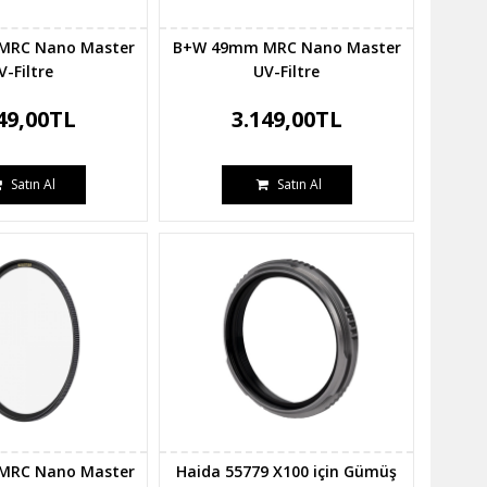
MRC Nano Master
B+W 49mm MRC Nano Master
V-Filtre
UV-Filtre
49,00TL
3.149,00TL
Satın Al
Satın Al
MRC Nano Master
Haida 55779 X100 için Gümüş