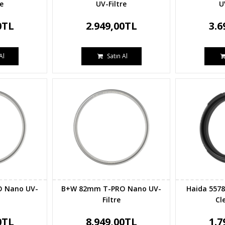
re
UV-Filtre
U
0TL
2.949,00TL
3.6
Al
Satın Al
 Nano UV-
B+W 82mm T-PRO Nano UV-
Haida 5578
Filtre
Cle
0TL
8.949,00TL
1.7