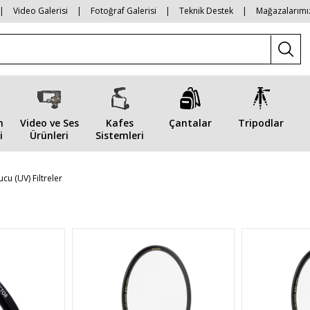
|
Video Galerisi
|
Fotoğraf Galerisi
|
Teknik Destek
|
Mağazalarımı
n
Video ve Ses
Kafes
Çantalar
Tripodlar
i
Ürünleri
Sistemleri
cu (UV) Filtreler