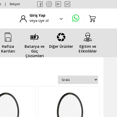
z
|
İletişim
Giriş Yap
veya üye ol
Hafıza
Batarya ve
Diğer Ürünler
Eğitim ve
Kartları
Güç
Etkinlikler
Çözümleri