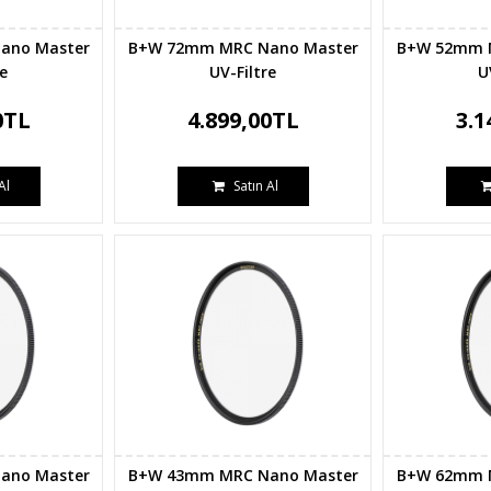
ano Master
B+W 72mm MRC Nano Master
B+W 52mm 
re
UV-Filtre
U
0TL
4.899,00TL
3.1
Al
Satın Al
ano Master
B+W 43mm MRC Nano Master
B+W 62mm 