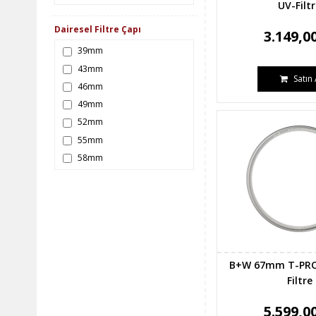
UV-Filt
Dairesel Filtre Çapı
3.149,0
39mm
43mm
Satın 
46mm
49mm
52mm
55mm
58mm
62mm
67mm
72mm
77mm
82mm
B+W 67mm T-PRO
Filtre
5.599,0