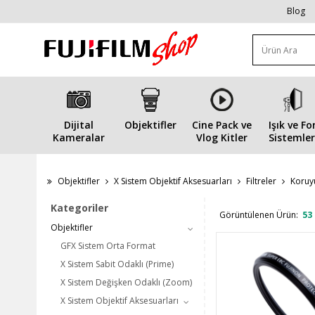
Blog
Dijital
Objektifler
Cine Pack ve
Işık ve Fo
Kameralar
Vlog Kitler
Sistemler
Objektifler
X Sistem Objektif Aksesuarları
Filtreler
Koruyu
Kategoriler
Görüntülenen Ürün:
53
Objektifler
GFX Sistem Orta Format
X Sistem Sabit Odaklı (Prime)
X Sistem Değişken Odaklı (Zoom)
X Sistem Objektif Aksesuarları