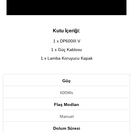
Kutu İçeriği:
1 x DP600III V
1 x Güç Kablosu
1 x Lamba Koruyucu Kapak
Güç
600Ws
Flaş Modları
Manuel
Dolum Süresi