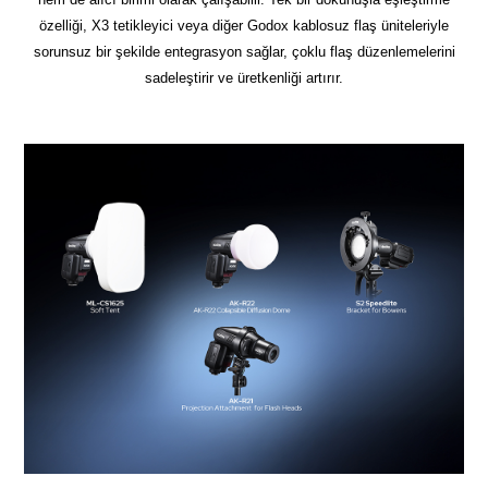
özelliği, X3 tetikleyici veya diğer Godox kablosuz flaş üniteleriyle
sorunsuz bir şekilde entegrasyon sağlar, çoklu flaş düzenlemelerini
sadeleştirir ve üretkenliği artırır.