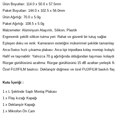
Ürün Boyutları: 114.0 x 50.0 x 57.5mm

Paket Boyutları: 144.0 x 102.5 x 56.0mm

Ürün Ağırlığı: 70.0 ± 5.0g

Paket Ağırlığı: 108.5 ± 5.0g

Malzemeler: Alüminyum Alaşımlı, Silikon, Plastik

Ergonomik şekilli silikon tutma yeri: Rahat ve güvenli bir tutuş sağlar.
Eşleşen doku ve renk: Kameranın estetiğini mükemmel şekilde tamamlayacak
Arca-Swiss hızlı çıkarma plakası: Arca tipi tripodlara kolay montajı kolaylaştı
Hafif ve taşınabilir: Yalnızca 70 g ağırlığında olduğundan taşıması kolaydır.
Rüzgar gürültüsünü azaltma: Rüzgar gürültüsünü 15 dB azaltan yerleşik flaş 
Özel FUJIFILM baskısı: Deklanşör düğmesi ve özel FUJIFILM baskılı flaş kı
Kutu İçeriği :
1 x L Şeklinde Saplı Montaj Plakası

1 x Flaş kızağı Kapağı

1 x Deklanşör Kapağı 
1 x Mikrofon Ön Cam