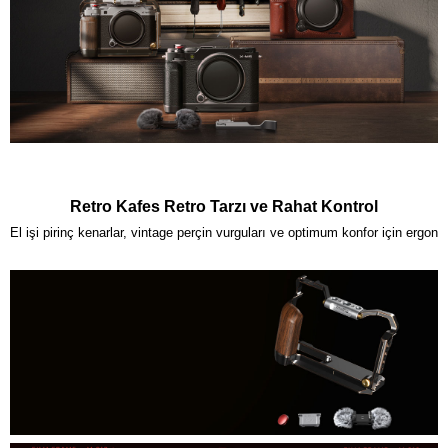
Retro Kafes Retro Tarzı ve Rahat Kontrol
El işi pirinç kenarlar, vintage perçin vurguları ve optimum konfor için ergo