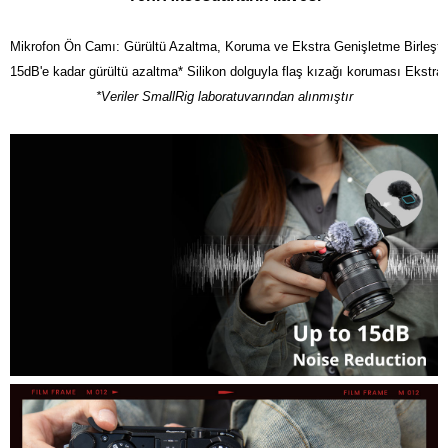
Mikrofon Ön Camı: Gürültü Azaltma, Koruma ve Ekstra Genişletme Birleştiril
*Veriler SmallRig laboratuvarından alınmıştır