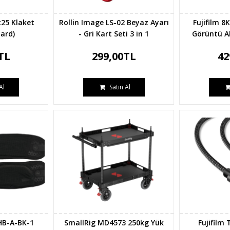
x25 Klaket
Rollin Image LS-02 Beyaz Ayarı
Fujifilm 8
ard)
- Gri Kart Seti 3 in 1
Görüntü A
TL
299,00TL
42
Al
Satın Al
HB-A-BK-1
SmallRig MD4573 250kg Yük
Fujifilm