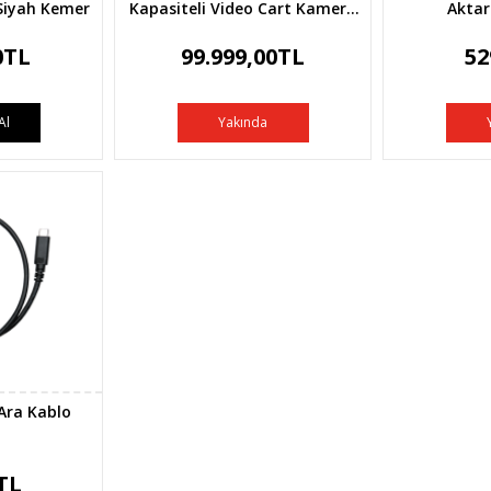
Siyah Kemer
Kapasiteli Video Cart Kamera
Aktar
Arabası
0TL
99.999,00TL
52
Al
Yakında
 Ara Kablo
TL