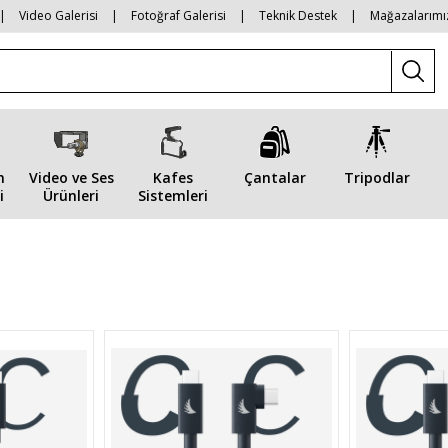
|
Video Galerisi
|
Fotoğraf Galerisi
|
Teknik Destek
|
Mağazalarımı
n
Video ve Ses
Kafes
Çantalar
Tripodlar
i
Ürünleri
Sistemleri