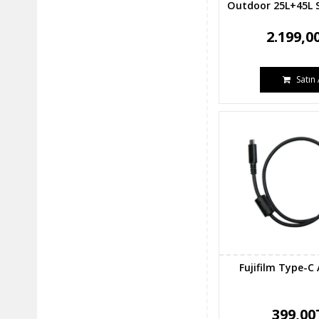
Outdoor 25L+45L 
2.199,0
Satın 
Fujifilm Type-C
399,00