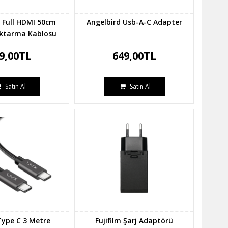
K Full HDMI 50cm
Angelbird Usb-A-C Adapter
ktarma Kablosu
9,00TL
649,00TL
Satın Al
Satın Al
 Type C 3 Metre
Fujifilm Şarj Adaptörü