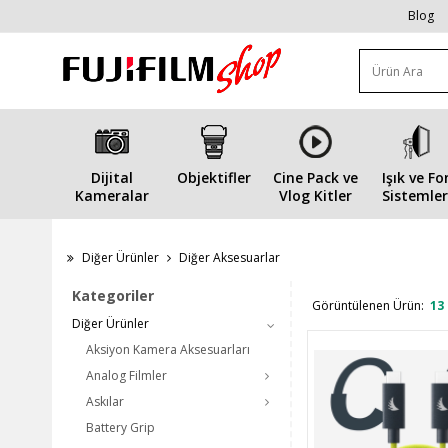
Blog
Dijital
Objektifler
Cine Pack ve
Işık ve Fo
Kameralar
Vlog Kitler
Sistemler
Diğer Ürünler
Diğer Aksesuarlar
Kategoriler
Görüntülenen Ürün:
13
Diğer Ürünler
Aksiyon Kamera Aksesuarları
Analog Filmler
Askılar
Battery Grip