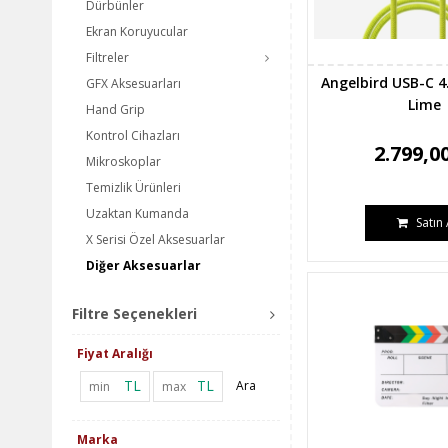
Dürbünler
Ekran Koruyucular
Filtreler
Angelbird USB-C 4
GFX Aksesuarları
Lime
Hand Grip
Kontrol Cihazları
2.799,0
Mikroskoplar
Temizlik Ürünleri
Uzaktan Kumanda
Satın 
X Serisi Özel Aksesuarlar
Diğer Aksesuarlar
Filtre Seçenekleri
Fiyat Aralığı
TL
TL
Ara
Marka