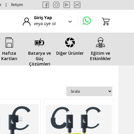
z
|
İletişim
Giriş Yap
veya üye ol
Hafıza
Batarya ve
Diğer Ürünler
Eğitim ve
Kartları
Güç
Etkinlikler
Çözümleri