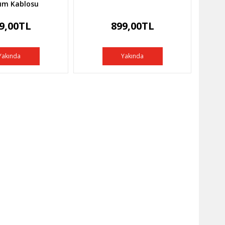
ım Kablosu
9,00TL
899,00TL
Yakında
Yakında