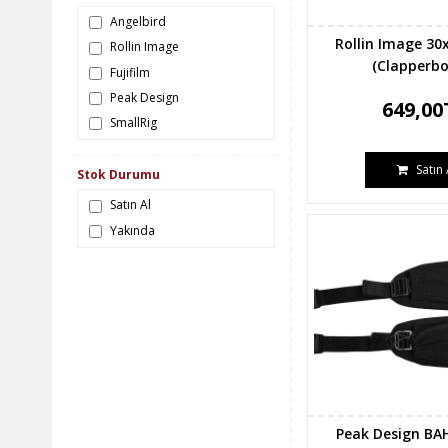
Angelbird
Rollin Image 30
Rollin Image
(Clapperbo
Fujifilm
Peak Design
649,00
SmallRig
Satın 
Stok Durumu
Satın Al
Yakında
Peak Design BA