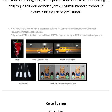
hızlı senkron (HSS), FEC, ikinci perde senkronu ve manuel flaş gibi
gelişmiş özellikleri destekleyerek, uyumlu kamera/model ile
eksiksiz bir flaş deneyimi sunar.
Kutu İçeriği
• V1 Flaş