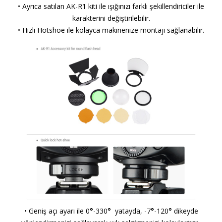
• Ayrıca satılan AK-R1 kiti ile ışığınızı farklı şekillendiriciler ile
karakterini değiştirilebilir.
• Hızlı Hotshoe ile kolayca makinenize montajı sağlanabilir.
• Geniş açı ayarı ile 0
°
-330
°
yatayda, -7
°
-120
°
dikeyde