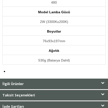
480
Model Lamba Gücü
2W (3300K±200K)
Boyutlar
76x93x197mm
Ağırlık
530g (Batarya Dahil)
İlgili Ürünler
Taksit Seçenekleri
İade Şartları