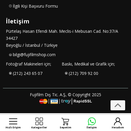
İlgili Kişi Başvuru Formu
İletişim
Pürtelaş Hasan Efendi Mah. Meclis-i Mebusan Cad. No:37/A
34427
Beyoğlu / İstanbul / Türkiye
bilgi@fujifilmshop.com
Fotoğraf Makineleri için;
Baskı, Medikal ve Grafik için;
(212) 243 65 07
(212) 709 92 00
Fujifilm Dış Tic. A.Ş, © Copyright 2025
Hızlı Erişim
Kategoriler
Sepetim
İletişim
Hesabım