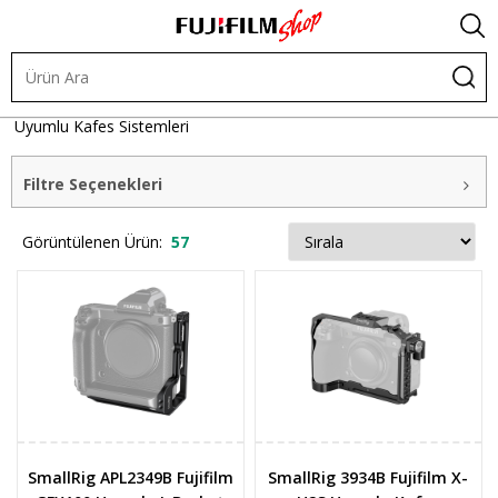
Cine Pack ve Vlog Kitler
Vlog Kafes Sistemleri
Fujifilm
Uyumlu Kafes Sistemleri
Filtre Seçenekleri
Görüntülenen Ürün:
57
SmallRig APL2349B Fujifilm
SmallRig 3934B Fujifilm X-