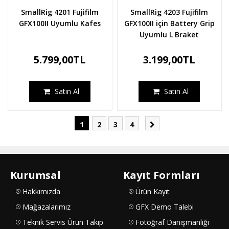
SmallRig 4201 Fujifilm
SmallRig 4203 Fujifilm
GFX100II Uyumlu Kafes
GFX100II için Battery Grip
Uyumlu L Braket
5.799,00TL
3.199,00TL
Satın Al
Satın Al
1
2
3
4
Kurumsal
Kayıt Formları
Hakkımızda
Ürün Kayıt
Mağazalarımız
GFX Demo Talebi
Teknik Servis Ürün Takip
Fotoğraf Danışmanlığı