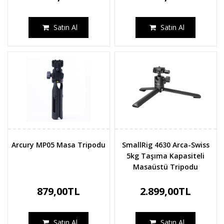
Satın Al
Satın Al
Arcury MP05 Masa Tripodu
SmallRig 4630 Arca-Swiss
5kg Taşıma Kapasiteli
Masaüstü Tripodu
879,00TL
2.899,00TL
Satın Al
Satın Al