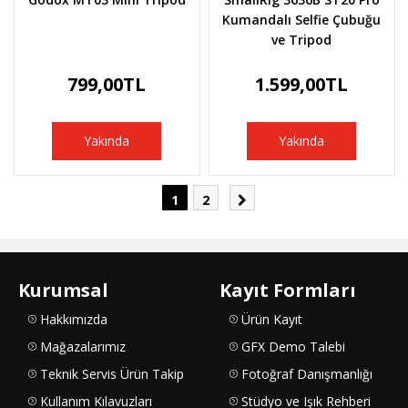
Kumandalı Selfie Çubuğu
ve Tripod
799,00TL
1.599,00TL
Yakında
Yakında
1
2
Kurumsal
Kayıt Formları
Hakkımızda
Ürün Kayıt
Mağazalarımız
GFX Demo Talebi
Teknik Servis Ürün Takip
Fotoğraf Danışmanlığı
Kullanım Kılavuzları
Stüdyo ve Işık Rehberi