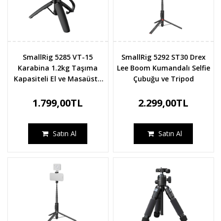
SmallRig 5285 VT-15
SmallRig 5292 ST30 Drex
Karabina 1.2kg Taşıma
Lee Boom Kumandalı Selfie
Kapasiteli El ve Masaüstü
Çubuğu ve Tripod
Tripodu
1.799,00TL
2.299,00TL
Satın Al
Satın Al